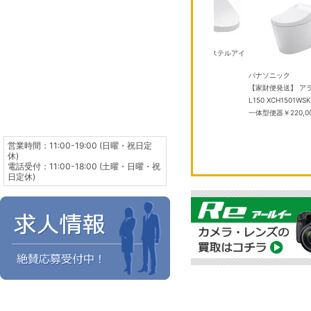
TOTO
P TCF587 #SC1 パステルアイ
ボリー
￥50,000
 SE 3 GPSモデ
TOTO
パナソニック
HN4J/A ミッドナ
TCF2224E #NW1 ホワイト ウ
【家財便発送】 ア
ンド S/M メモ
ォシュレットBV
￥40,000
L150 XCH1501W
,275
一体型便器
￥220,0
営業時間：11:00-19:00 (日曜・祝日定
休)
電話受付：11:00-18:00 (土曜・日曜・祝
日定休)