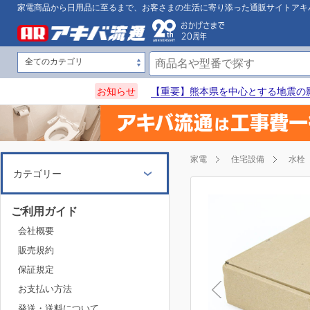
家電商品から日用品に至るまで、お客さまの生活に寄り添った通販サイトアキ
お知らせ
【重要】熊本県を中心とする地震の
家電
住宅設備
水栓
カテゴリー
ご利用ガイド
会社概要
販売規約
保証規定
お支払い方法
発送・送料について