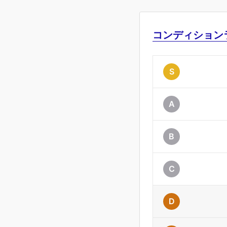
コンディション
S
A
B
C
D