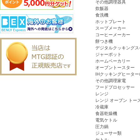
その他調理器具
炊飯器
食洗機
ホットプレート
スープメーカー
コーヒーメーカー
餅つき機
デジタルクッキングス
ジャーポット
ホームベーカリー
オーブントースター
IHクッキングヒーター
その他調理家電
フードプロセッサー
レンジ
レンジ オーブン トー
冷蔵庫
食器乾燥機
電気ケトル
圧力鍋
ジューサー類
ケトル