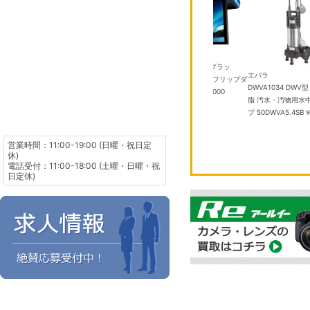
パイオニア
06DFL2-W クリ
TVM-FW1300II-B ブラッ
東芝
エバラ
 14畳
￥101,000
ク 13.3V 型フルHD フリップダ
RAS-2516T(W) 8畳 エアコン
DWVA1034 DWV
ウンモニター
￥100,000
￥61,980
脂 汚水・汚物用水
プ 50DWVA5.4SB
￥
営業時間：11:00-19:00 (日曜・祝日定
休)
電話受付：11:00-18:00 (土曜・日曜・祝
日定休)