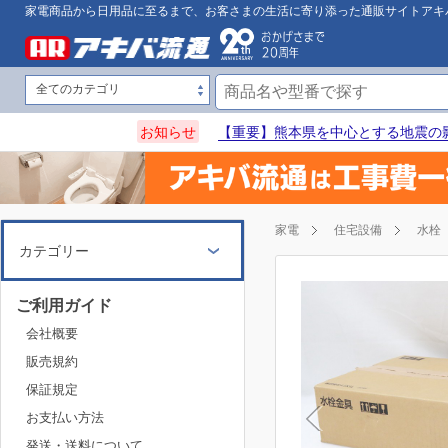
家電商品から日用品に至るまで、お客さまの生活に寄り添った通販サイトアキ
お知らせ
【重要】熊本県を中心とする地震の
家電
住宅設備
水栓
カテゴリー
ご利用ガイド
会社概要
販売規約
保証規定
お支払い方法
発送・送料について