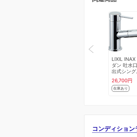
LIXIL INA
ダン 吐水
出式シング
レバー混合
26,700円
栓(泡沫式) 
在庫あり
E345SYC
コンディション