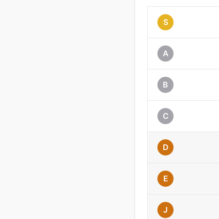
S
A
B
C
D
E
J