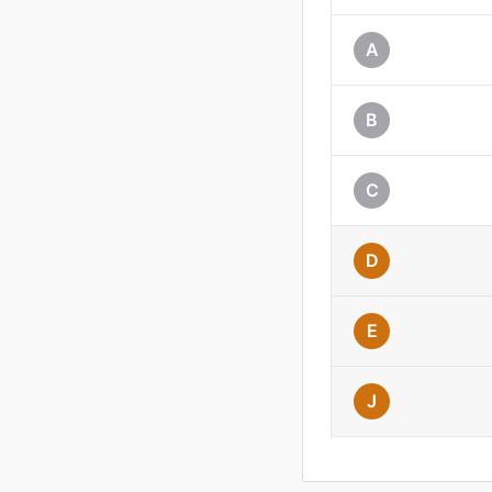
A
B
C
D
E
J