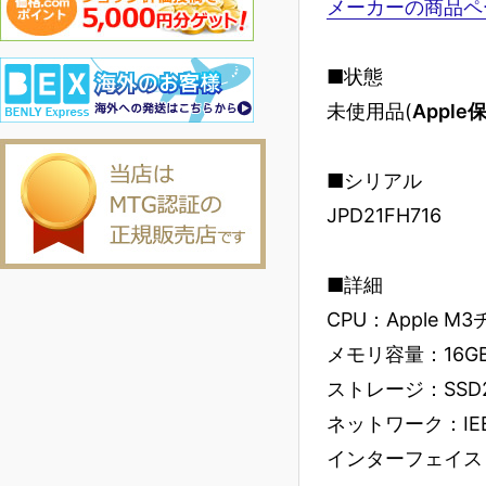
メーカーの商品ペ
■状態
未使用品(
Appl
■シリアル
JPD21FH716
■詳細
CPU：Apple M
メモリ容量：16G
ストレージ：SSD2
ネットワーク：IEEE80
インターフェイス：Thu