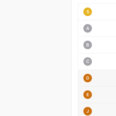
S
A
B
C
D
E
J