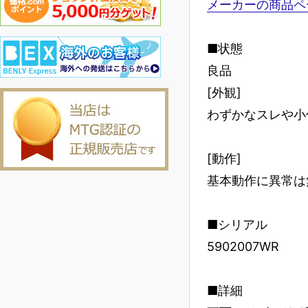
メーカーの商品ペ
■状態
良品
[外観]
わずかなスレや小
[動作]
基本動作に異常は
■シリアル
5902007WR
■詳細