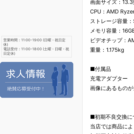
画面サイズ：13.3
CPU：AMD Ryzen
ストレージ容量：S
メモリ容量：16G
ビデオチップ：AMD 
営業時間：11:00-19:00 (日曜・祝日定
休)
電話受付：11:00-18:00 (土曜・日曜・祝
重量：1.175kg
日定休)
■付属品
充電アダプター
画像にあるものが
■初期不良交換に
当店では商品によ