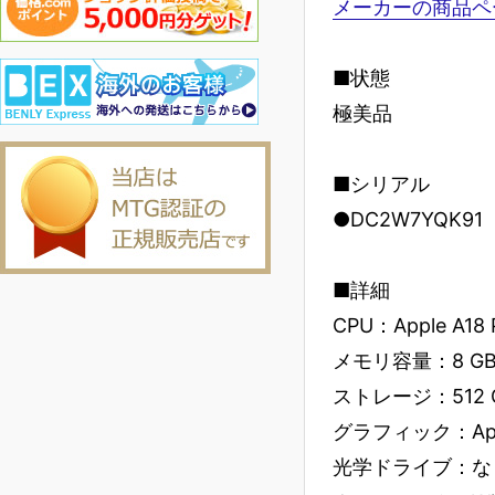
メーカーの商品ペ
■状態
極美品
■シリアル
●DC2W7YQK91
■詳細
CPU：Apple A1
メモリ容量：8 G
ストレージ：512 
グラフィック：Appl
光学ドライブ：な