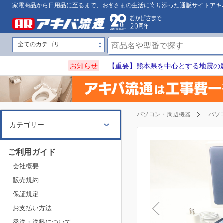
家電商品から日用品に至るまで、お客さまの生活に寄り添った通販サイトアキ
お知らせ
【重要】熊本県を中心とする地震の
パソコン・周辺機器
パソ
カテゴリー
ご利用ガイド
会社概要
販売規約
保証規定
お支払い方法
発送・送料について