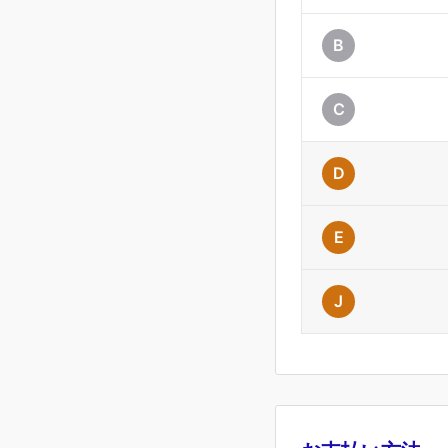
B
C
D
E
J