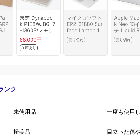
Pa
東芝 Dynaboo
マイクロソフト
Apple Ma
5ARP
k P1E8WJBG i7
EP2-31880 Sur
k Neo 13
SJ
-1360P/メモリ1
face Laptop 1
チ Liquid R
175
6GB/SSD1TB H
3 インチ プラチ
ディスプレ
88,000円
売り切れ
売り切れ
A03-M7178-2G
ナ (Snapdrago
HFA4J/A 
在庫あり
8
n X Plus/16GB/1
バー] HA03
TB) HA03-M71
944-2G10
03-2G10
ランク
未使用品
一度も使用
極美品
目立った傷