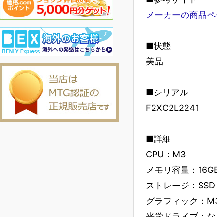
メーカーの商品ペ
■状態
美品
■シリアル
F2XC2L2241
■詳細
CPU：M3
メモリ容量：16G
ストレージ：SSD 
グラフィック：M
光学ドライブ：な