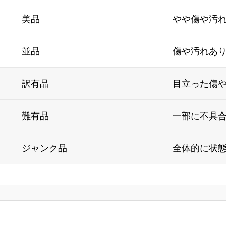
美品
やや傷や汚
並品
傷や汚れあ
訳有品
目立った傷
難有品
一部に不具
ジャンク品
全体的に状