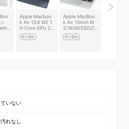
cBoo
Apple Macboo
Apple MacBoo
レノボ Ch
イン
k Air 13.6 M2 1
k Air 13inch M
book Plus
etina
0-Core GPU 24
2/16GB/SSD25
n 10 83M
イ M
GB RAM 1TB SS
6GB HA03-R62
CJP [シ
売り切れ
売り切れ
売り切れ
[シル
D US-EN Keybo
13-2G10
ル] CA01-
-R5
ard HA03-R594
4-2G4
5-2G8
していない
や汚れなし