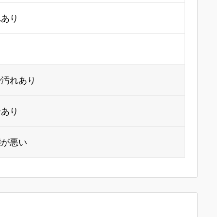
れあり
り
や汚れあり
合あり
態が悪い