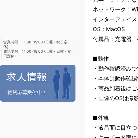
ネットワーク：Wi-
インターフェイス：Ty
OS：MacOS
付属品：充電器、
営業時間：11:00-19:00 (日曜・祝日定
休)
電話受付：11:00-18:00 (土曜・日曜・祝
日定休)
■動作
・動作確認済みで
・本体は動作確認
・商品到着後はご
・画像のOSは撮
■外観
・液晶面に目立つ
・キーボード面に