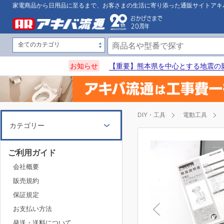
家電商品から日用品に至るまで、お客さまの生活に寄り添った通販サイトアキ
お知らせ
【重要】熊本県を中心とする地震の
DIY・工具
電動工具
カテゴリー
ご利用ガイド
会社概要
販売規約
保証規定
お支払い方法
発送・送料について