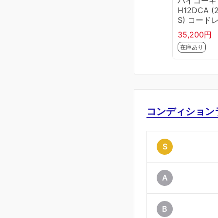
ハイコーキ
H12DCA (
S) コード
インパクト
35,200円
ライバ (バ
在庫あり
リ×2個、
器、ケース
付) ビット
コンディション
S
A
B