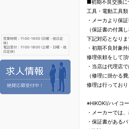
■初期不良交換に
工具・電動工具類
・メーカより保証
（保証書の付属し
下記対応となりま
営業時間：11:00-19:00 (日曜・祝日定
休)
電話受付：11:00-18:00 (土曜・日曜・祝
・初期不良対象外
日定休)
修理依頼をして頂
・当店は代理店で
（修理に掛かる費
修理は行っており
※HiKOKI/ハイ
・メーカーでは、
・保証書があるバ