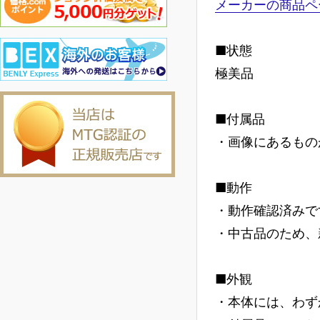
メーカーの商品ペ
■状態
極美品
■付属品
・画像にあるもの
■動作
・動作確認済みで
・中古品のため、
■外観
・本体には、わず