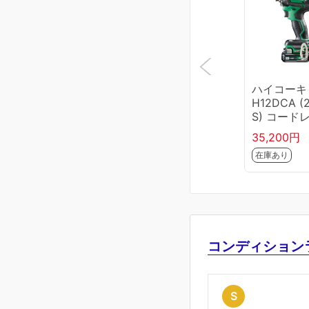
ハイコーキ
H12DCA (
S) コード
インパクト
35,200円
ライバ (バ
在庫あり
リ×2個、
器、ケース
付) ビット
コンディション
S