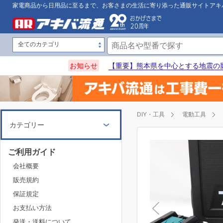
家電商品から日用品に至るまで、お客さまの生活に寄り添った通販サイトアキ
お知らせ
【重要】熊本県を中心とする地震の
DIY・工具
電動工具
カテゴリー
ご利用ガイド
会社概要
販売規約
保証規定
お支払い方法
発送・送料について