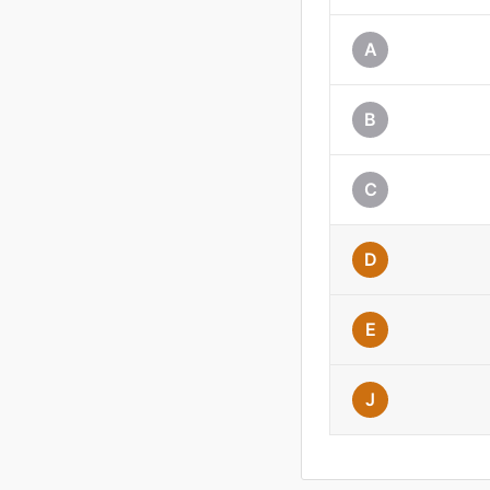
A
B
C
D
E
J