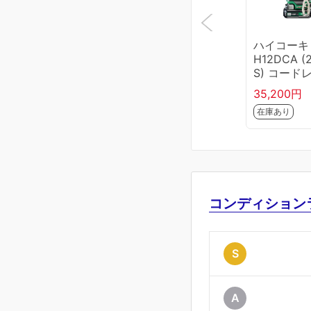
ハイコーキ
H12DCA (
S) コード
インパクト
35,200円
ライバ (バ
在庫あり
リ×2個、
器、ケース
付) ビット
コンディション
S
A