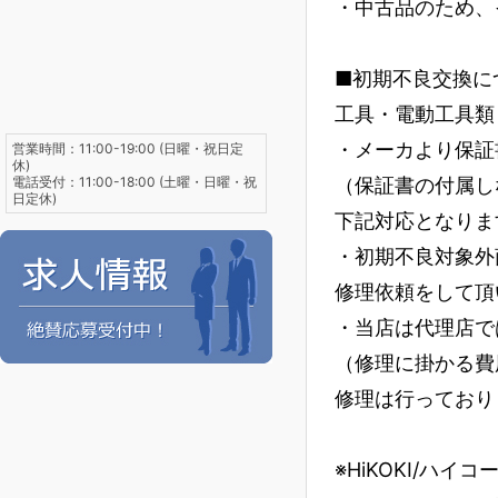
・中古品のため、
■初期不良交換に
工具・電動工具類
・メーカより保証
営業時間：11:00-19:00 (日曜・祝日定
休)
電話受付：11:00-18:00 (土曜・日曜・祝
（保証書の付属し
日定休)
下記対応となりま
・初期不良対象外
修理依頼をして頂
・当店は代理店で
（修理に掛かる費
修理は行っており
※HiKOKI/ハイ