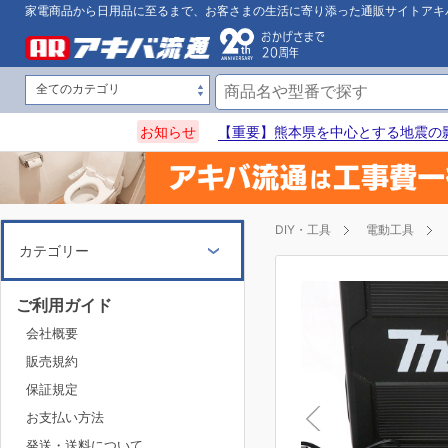
家電商品から日用品に至るまで、お客さまの生活に寄り添った通販サイトアキ
お知らせ
【重要】熊本県を中心とする地震の
DIY・工具
電動工具
カテゴリー
ご利用ガイド
会社概要
販売規約
保証規定
お支払い方法
発送・送料について