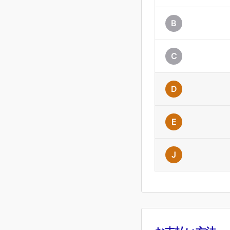
B
C
D
E
J