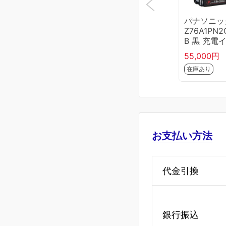
パナソニッ
Z76A1PN2
B 黒 充電
パクトドラ
55,000円
バー 14.4V/
在庫あり
V (18V電池
個、充電器
ケース付)
お支払い方法
代金引換
銀行振込