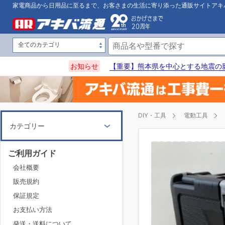
家電商品から日用品に至るまで、お客さまの生活に寄り添った通販サイトアキ
お知らせ
【重要】熊本県を中心とする地震の
DIY・工具
電動工具
カテゴリー
ご利用ガイド
会社概要
販売規約
保証規定
お支払い方法
発送・送料について