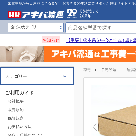
家電商品から日用品に至るまで、お客さまの生活に寄り添った通販サイトアキ
お知らせ
【重要】熊本県を中心とする地震の
家電
住宅設備
給湯
カテゴリー
ご利用ガイド
会社概要
販売規約
保証規定
お支払い方法
発送・送料について