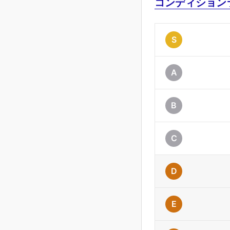
コンディション
S
A
B
C
D
E