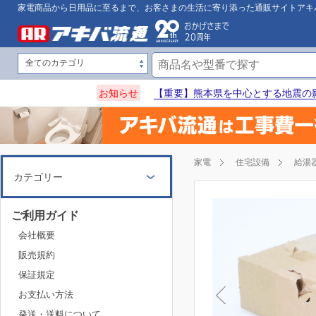
家電商品から日用品に至るまで、お客さまの生活に寄り添った通販サイトアキ
お知らせ
【重要】熊本県を中心とする地震の
家電
住宅設備
給湯
カテゴリー
ご利用ガイド
会社概要
販売規約
保証規定
お支払い方法
発送・送料について