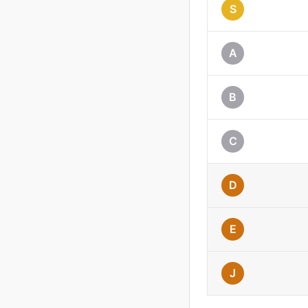
S
A
B
C
D
E
J