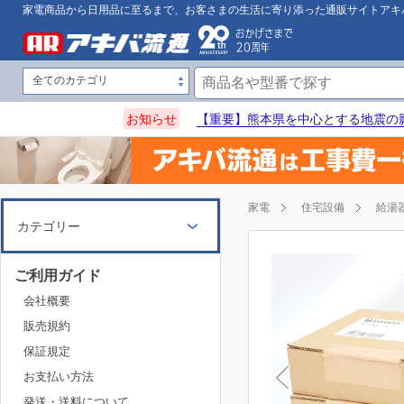
家電商品から日用品に至るまで、お客さまの生活に寄り添った通販サイトアキ
お知らせ
【重要】熊本県を中心とする地震の
家電
住宅設備
給湯
カテゴリー
ご利用ガイド
会社概要
販売規約
保証規定
お支払い方法
発送・送料について