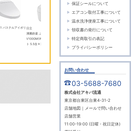
保証シールについて
エアコン取付工事について
温水洗浄便座工事について
1 パステルアイボリ
日立
ツインバード
パナソニック
領収書の発行について
沸騰鉄釜 ふっくら御膳 RZ-
CM-D465B コーヒーメーカー
エオリア CS-5
特定商取引の表記
V100GM(W) フロストホワイ
￥35,700
タルホワイト 1
ト 5.5合
￥31,290
プライバシーポリシー
お問い合わせ
03-5688-7680
株式会社アキバ流通
東京都台東区台東4-31-2
店舗地図
｜
メールで問い合わせ
店舗営業
11:00-19:00 (日曜・祝日定休)