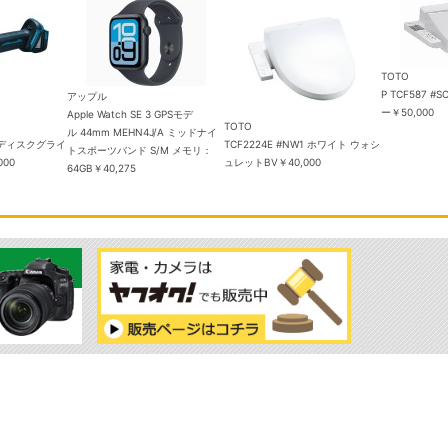
TOTO
P TCF587 #SC
アップル
ー
￥50,000
Apple Watch SE 3 GPSモデ
TOTO
ル 44mm MEHN4J/A ミッドナイ
ィスクグライ
TCF2224E #NW1 ホワイト ウォシ
トスポーツバンド S/M メモリ：
ュレットBV
￥40,000
64GB
￥40,275