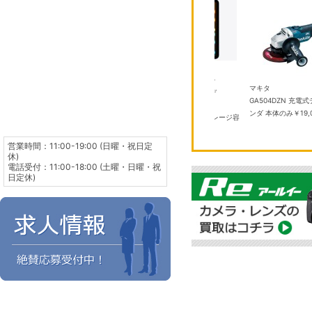
アップル
V-DZ
iPad mini 8.3インチ Wi-
TOTO
マキタ
ズマ
Fi 256GB 2024年秋モデ
TYB3121AASV1 浴室換気暖房 乾
GA504DZN 充電式デ
ル MXNC3J/A ブル
燥機
￥100,000
ンダ 本体のみ
￥19,000
ー Apple A17 Pro ストレージ容
量：256GB
￥104,300
営業時間：11:00-19:00 (日曜・祝日定
休)
電話受付：11:00-18:00 (土曜・日曜・祝
日定休)