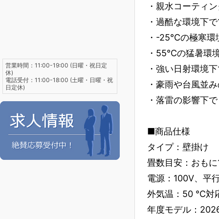
・親水コーティン
・過酷な環境下で
・-25℃の極寒
・55℃の猛暑環
営業時間：11:00-19:00 (日曜・祝日定
・強い日射環境下
休)
電話受付：11:00-18:00 (土曜・日曜・祝
・豪雨や台風並み
日定休)
・落雷の影響下で
■商品仕様
タイプ：壁掛け
畳数目安：おもに
電源：100V、平
外気温：50 ℃対
年度モデル：202