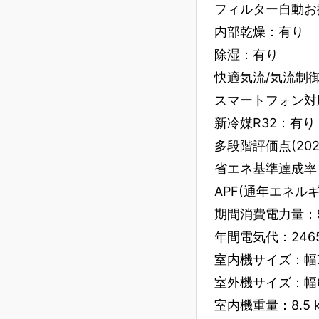
フィルター自動お
内部乾燥：有り
除湿：有り
快適気流/気流制
スマートフォン対応：
新冷媒R32：有り
多段階評価点(202
省エネ基準達成率：8
APF(通年エネルギー消
期間消費電力量：913k
年間電気代：2465
室内機サイズ：幅78
室外機サイズ：幅65
室内機重量：8.5 