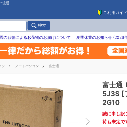
バ流通
ご利用ガイ
震の影響によるお荷物のお届けについて
夏季休業のお知らせ (2026年
コン
ノートパソコン
富士通
富士通
5J3S 
2G10
誠に申し訳
荷も未定で