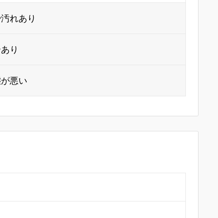
や汚れあり
合あり
態が悪い