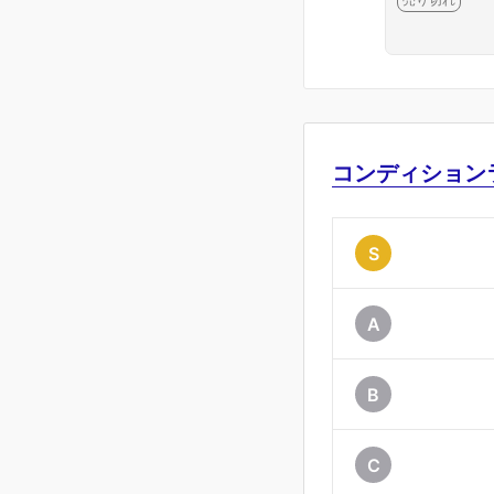
-2G4
コンディション
S
A
B
C