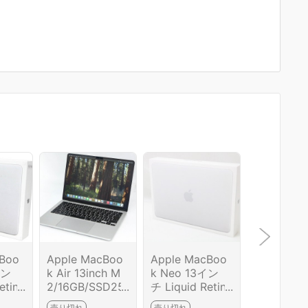
cBoo
Apple MacBoo
Apple MacBoo
レノボ Ch
イン
k Air 13inch M
k Neo 13イン
book Plus
etina
2/16GB/SSD25
チ Liquid Retina
n 10 83M
イ M
6GB HA03-R62
ディスプレイ M
CJP [シ
売り切れ
売り切れ
売り切れ