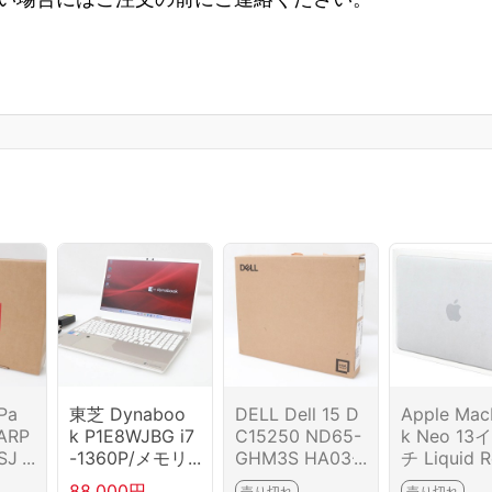
Pa
東芝 Dynaboo
DELL Dell 15 D
Apple Ma
5ARP
k P1E8WJBG i7
C15250 ND65-
k Neo 13
SJ
-1360P/メモリ1
GHM3S HA03-
チ Liquid R
175
6GB/SSD1TB H
M7061-2G4
ディスプレ
88,000円
売り切れ
売り切れ