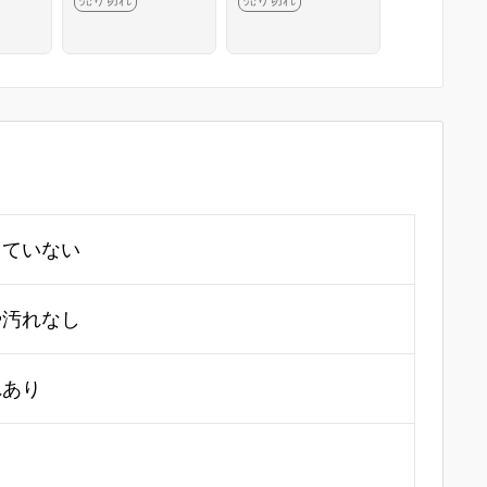
[シル
13-2G10
HFA4J/A [シル
ル] CA01-
-R5
バー] HA03-M6
4-2G4
797-2G10
していない
や汚れなし
れあり
り