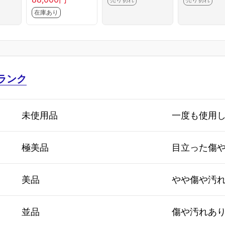
A03-M7178-2G
HFA4J/A 
在庫あり
8
バー] HA03
944-2G10
ランク
未使用品
一度も使用
極美品
目立った傷
美品
やや傷や汚
並品
傷や汚れあ