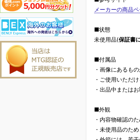
メーカーの商品ペ
■状態
未使用品(
保証書
■付属品
・画像にあるもの
・ご使用いただけ
・出品中またはお
■外観
・内容物確認のた
・未使用品のため
・外箱には、若干