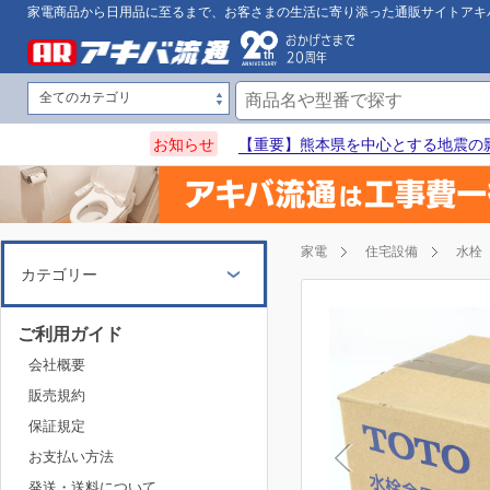
家電商品から日用品に至るまで、お客さまの生活に寄り添った通販サイトアキ
お知らせ
【重要】熊本県を中心とする地震の
家電
住宅設備
水栓
カテゴリー
ご利用ガイド
会社概要
販売規約
保証規定
お支払い方法
発送・送料について