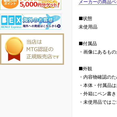
メーカーの商品ペ
■状態
未使用品
■付属品
・画像にあるもの
■外観
・内容物確認のた
・本体・付属品は
・外箱にペン書き
・未使用品ではご