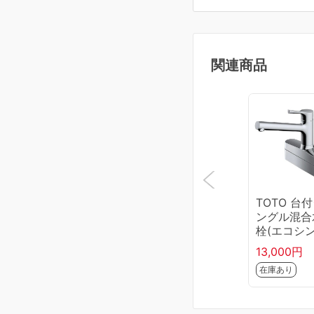
関連商品
TOTO 台
ングル混合
栓(エコシ
ル、湯水分
13,000円
口付、取替
在庫あり
用) TKS05
J