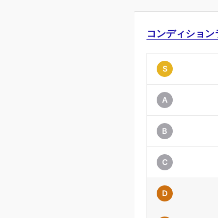
コンディション
S
A
B
C
D