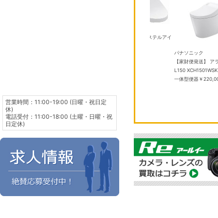
TOTO
P TCF587 #SC1 パステルアイ
アップル
ボリー
￥50,000
iPad Pro 13インチ 
パナソニック
Fi+Cellular 2TB N
#NW1 ホワイト ウ
【家財便発送】 アラウーノ
ディスプレイガラス搭
BV
￥40,000
L150 XCH1501WSK 温水洗浄
年秋モデル ME8M4J
一体型便器
￥220,000
リー スペースブラ
ク Apple M5 
2TB メモリ容量：
営業時間：11:00-19:00 (日曜・祝日定
16GB
￥390,000
休)
電話受付：11:00-18:00 (土曜・日曜・祝
日定休)