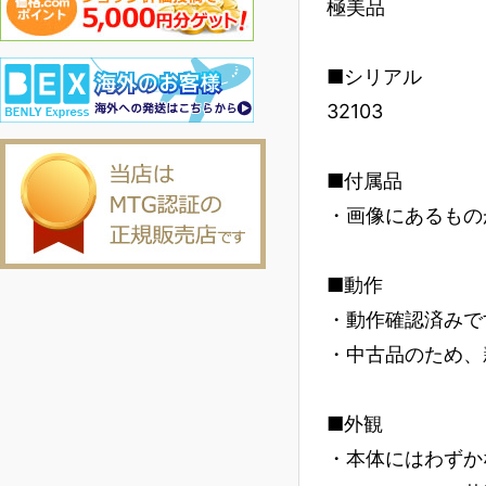
極美品
■シリアル
32103
■付属品
・画像にあるもの
■動作
・動作確認済みで
・中古品のため、
■外観
・本体にはわずか