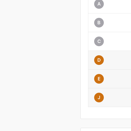
A
B
C
D
E
J