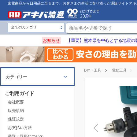
家電商品から日用品に至るまで、お客さまの生活に寄り添った通販サイトアキ
お知らせ
【重要】熊本県を中心とする地震の
DIY・工具
電動工具
カテゴリー
ご利用ガイド
会社概要
販売規約
保証規定
お支払い方法
発送・送料について