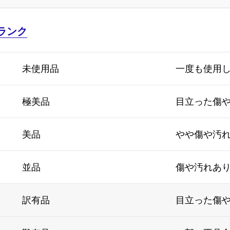
ランク
未使用品
一度も使用
極美品
目立った傷
美品
やや傷や汚
並品
傷や汚れあ
訳有品
目立った傷