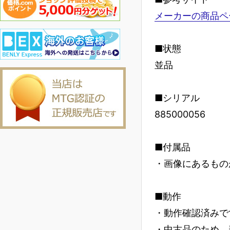
メーカーの商品ペ
■状態
並品
■シリアル
885000056
■付属品
・画像にあるもの
■動作
・動作確認済みで
・中古品のため、