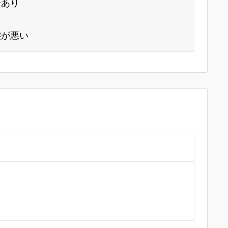
合あり
態が悪い