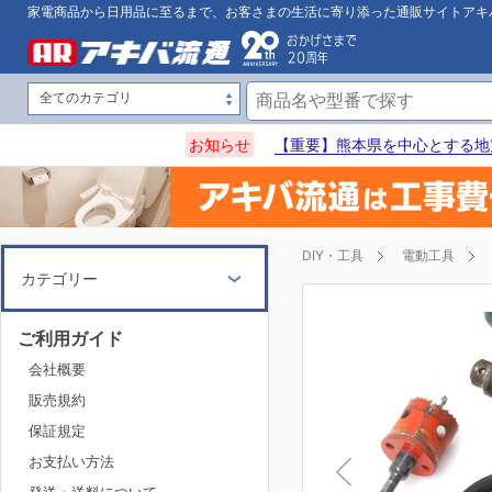
家電商品から日用品に至るまで、お客さまの生活に寄り添った通販サイトアキ
お知らせ
【重要】熊本県を中心とする地
DIY・工具
電動工具
カテゴリー
ご利用ガイド
会社概要
販売規約
保証規定
お支払い方法