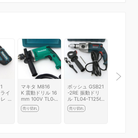
1
マキタ M816
ボッシュ GSB21
マキタ DF
ドライ
K 震動ドリル 16
-2RE 振動ドリ
SHXB 充
シレ
mm 100V TL04
ル TL04-T1256-
ンドライ
9078
-H4020-2I8
2I6
ル 黒 7.2
売り切れ
売り切れ
売り切れ
テリー2個
電器付 κH
-2I8