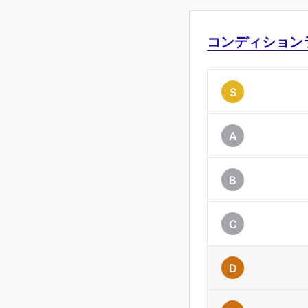
コンディション
S
A
B
C
D