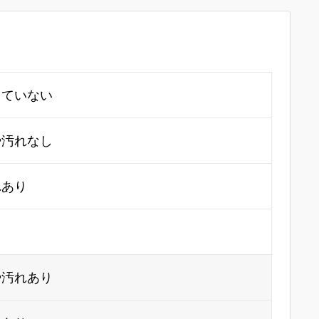
していない
や汚れなし
れあり
り
や汚れあり