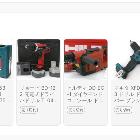
53
リョービ BD-12
ヒルティ DD EC
マキタ XFD
リ
2 充電式ドライ
-1 ダイヤモンド
3 ドリル 
757
バドリル TL04-
コアツール ドリ
バー ブラ
T1457-2I9
ル TL04-T1439-
ス TL04-A
売り切れ
売り切れ
売り切れ
2H6-ψ
-2I3