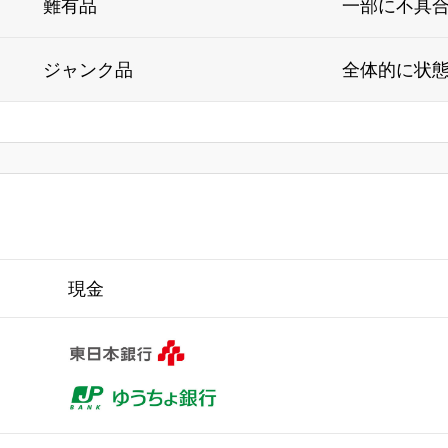
難有品
一部に不具
ジャンク品
全体的に状
現金