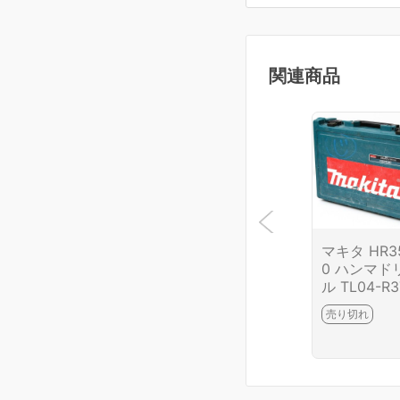
関連商品
マキタ HR3
0 ハンマド
ル TL04-R3
-2I1
売り切れ