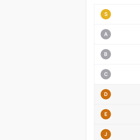
S
A
B
C
D
E
J