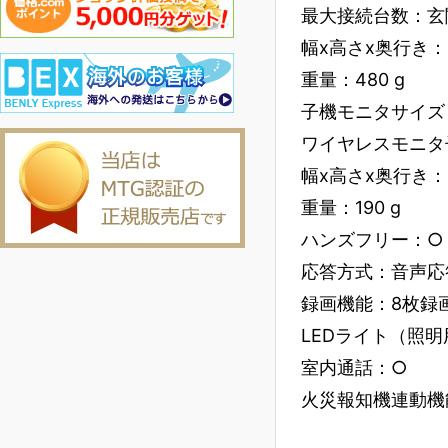
最大接続台数：玄関
幅x高さx奥行き：14
重量：480 g
子機モニタサイズ：
ワイヤレスモニタ
幅x高さx奥行き：99
重量：190 g
ハンズフリー：○
応答方式：音声応
録画機能：8枚録
LEDライト（照
室内通話：○
火災報知機連動機