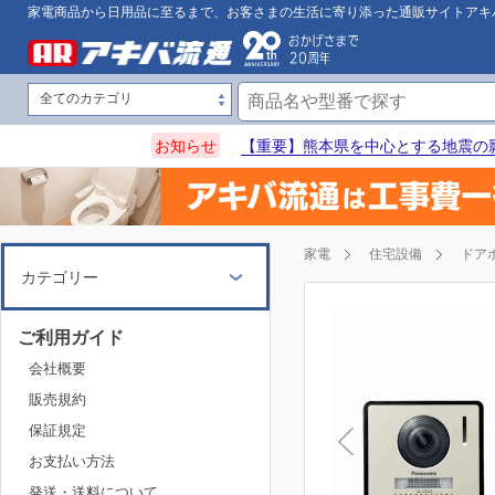
家電商品から日用品に至るまで、お客さまの生活に寄り添った通販サイトアキ
お知らせ
【重要】熊本県を中心とする地震の
家電
住宅設備
ドア
カテゴリー
ご利用ガイド
会社概要
販売規約
保証規定
お支払い方法
発送・送料について