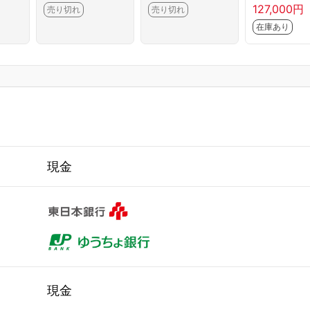
 14
26年モデル ナ
タルホワイト 10
ブリックホ
127,000円
売り切れ
売り切れ
ノイーX搭載 ス
畳
ト 8畳 エ
在庫あり
タンダードモデ
ル
現金
現金