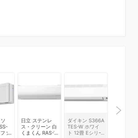
リソ
日立 ステンレ
ダイキン S366A
ダイキン ri
SS-
ス・クリーン 白
TES-W ホワイ
a S363AT
：ファ
くまくん RAS-V
ト 12畳 Eシリー
K ブラッ