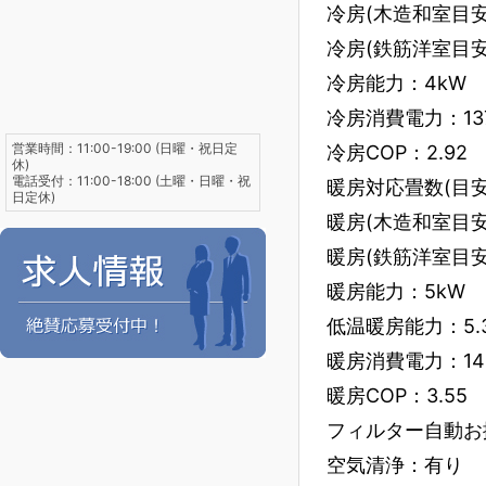
冷房(木造和室目安
冷房(鉄筋洋室目安
冷房能力：4kW
冷房消費電力：13
営業時間：11:00-19:00 (日曜・祝日定
冷房COP：2.92
休)
電話受付：11:00-18:00 (土曜・日曜・祝
暖房対応畳数(目安)
日定休)
暖房(木造和室目安
暖房(鉄筋洋室目安
暖房能力：5kW
低温暖房能力：5.3
暖房消費電力：14
暖房COP：3.55
フィルター自動お
空気清浄：有り