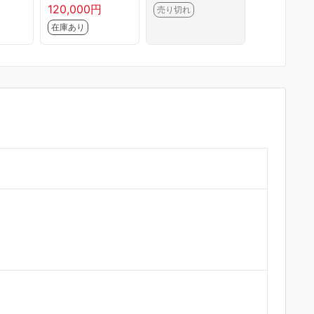
ワイ
J2825S(W) ス
ズ 2026年モデ
ド 12畳
120,000円
124,800円
売り切れ
アコン
ターホワイト 10
ル
在庫あり
在庫あり
畳