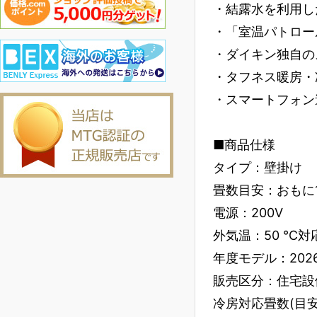
・結露水を利用し
・「室温パトロー
・ダイキン独自の
・タフネス暖房・
・スマートフォン
■商品仕様
タイプ：壁掛け
畳数目安：おもに
電源：200V
外気温：50 ℃対
年度モデル：202
販売区分：住宅設
冷房対応畳数(目安)