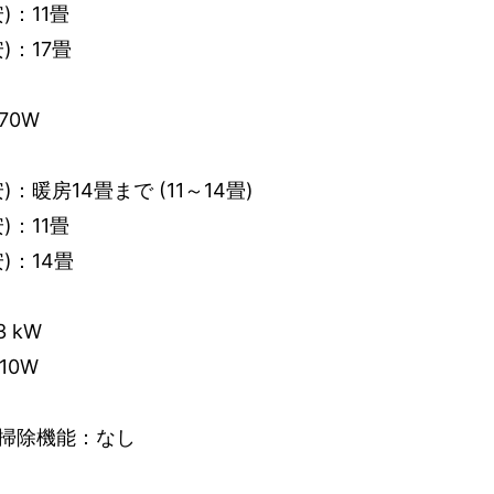
)：11畳
)：17畳
70W
：暖房14畳まで (11～14畳)
)：11畳
)：14畳
 kW
10W
掃除機能：なし