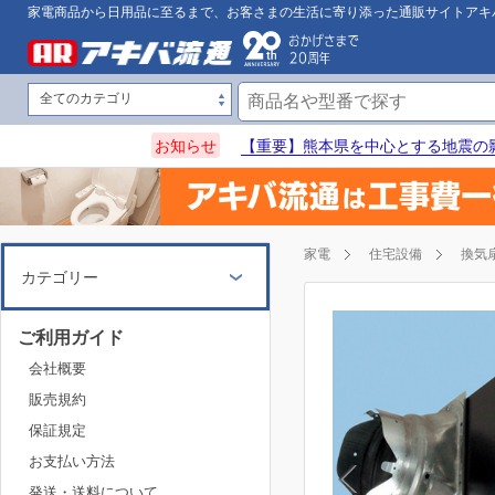
家電商品から日用品に至るまで、お客さまの生活に寄り添った通販サイトアキ
お知らせ
【重要】熊本県を中心とする地震の
家電
住宅設備
換気
カテゴリー
ご利用ガイド
会社概要
販売規約
保証規定
お支払い方法
発送・送料について