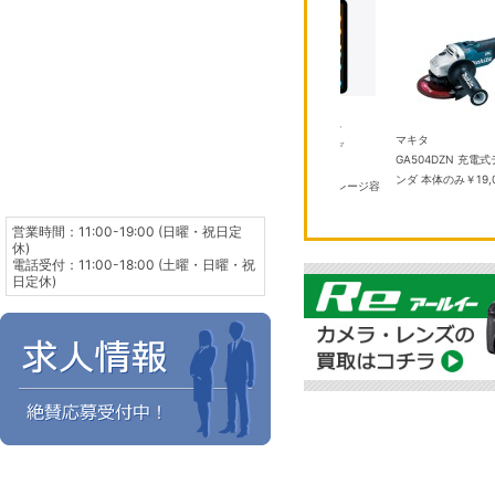
アップル
8畳 V-DZ
iPad mini 8.3インチ Wi-
TOTO
マキタ
 プラズマ
Fi 256GB 2024年秋モデ
TYB3121AASV1 浴室換気暖房 乾
GA504DZN 充
000
ル MXNC3J/A ブル
燥機
￥100,000
ンダ 本体のみ
￥19,
ー Apple A17 Pro ストレージ容
量：256GB
￥104,300
営業時間：11:00-19:00 (日曜・祝日定
休)
電話受付：11:00-18:00 (土曜・日曜・祝
日定休)