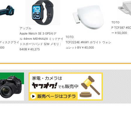
TOTO
P TCF587 
アップル
ー
￥50,000
Apple Watch SE 3 GPSモデ
TOTO
ル 44mm MEHN4J/A ミッドナイ
電式ディスクグライ
TCF2224E #NW1 ホワイト ウォシ
トスポーツバンド S/M メモリ：
000
ュレットBV
￥40,000
64GB
￥40,275