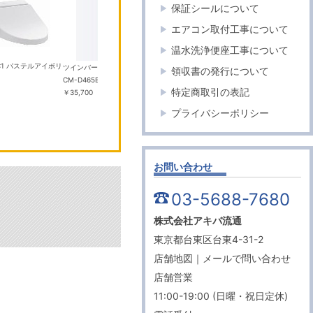
保証シールについて
エアコン取付工事について
温水洗浄便座工事について
#SC1 パステルアイボリ
ツインバード
日立
パナソニ
領収書の発行について
CM-D465B コーヒーメーカー
沸騰鉄釜 ふっくら御膳 RZ-
エオリア C
特定商取引の表記
￥35,700
V100GM(W) フロストホワイ
タルホワイ
ト 5.5合
￥31,290
プライバシーポリシー
お問い合わせ
03-5688-7680
株式会社アキバ流通
東京都台東区台東4-31-2
店舗地図
｜
メールで問い合わせ
店舗営業
11:00-19:00 (日曜・祝日定休)