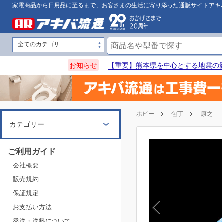
家電商品から日用品に至るまで、お客さまの生活に寄り添った通販サイトアキ
お知らせ
【重要】熊本県を中心とする地震の
ホビー
包丁
康之
カテゴリー
ご利用ガイド
会社概要
販売規約
保証規定
お支払い方法
発送・送料について