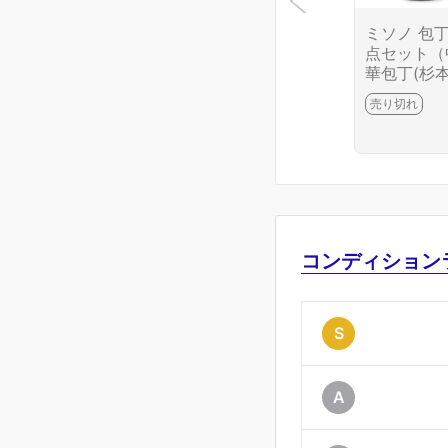
ミソノ 包丁
点セット（
華包丁(杉本
出刃(藤次郎
売り切れ
薄刃(藤次郎
牛刀） CA0
6699-2J10
コンディション
S
A