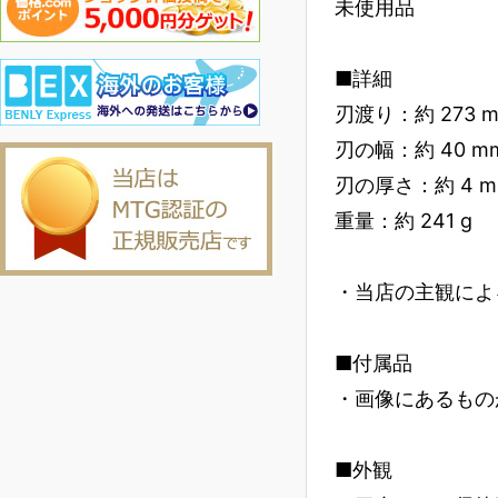
未使用品
■詳細
刃渡り：約 273 
刃の幅：約 40 m
刃の厚さ：約 4 m
重量：約 241 g
・当店の主観によ
■付属品
・画像にあるもの
■外観