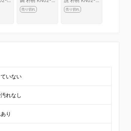
02-B
鋼 朴柄 KN02-B
誂 朴柄 KN02-B
ランドシ
D
6687-2L1C
6691-2L1C
海波 箱付 
売り切れ
売り切れ
売り切れ
-B6688-2
していない
や汚れなし
れあり