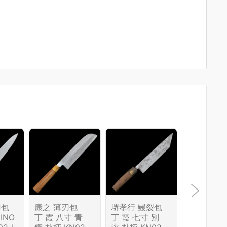
刀包
康之 薄刃包
堺孝行 鰻裂包
堺孝行 ペ
INO
丁 霞 八寸 青
丁 霞 七寸 別
イフ 150