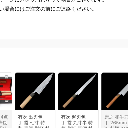
い場合にはご注文の前にご連絡ください。
 4点
有次 出刃包
有次 柳刃包
康之 和牛
華包
丁 霞 七寸 特
丁 霞 九寸半 特
丁 265mm 