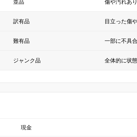
並品
傷や汚れあ
訳有品
目立った傷
難有品
一部に不具
ジャンク品
全体的に状
現金