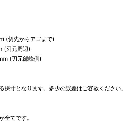
mm (切先からアゴまで)
m (刃元周辺)
 mm (刃元部峰側)
る採寸となります。多少の誤差はご容赦ください。
が全てです。