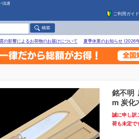
バ流通
ご利用ガイ
震の影響によるお荷物のお届けについて
夏季休業のお知らせ (2026年
銘不明
m 炭化木
誠に申し訳
荷も未定で