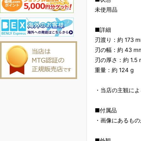
未使用品
■詳細
刃渡り：約 173 
刃の幅：約 43 m
刃の厚さ：約 1.5
重量：約 124 g
・当店の主観によ
■付属品
・画像にあるもの
■外観