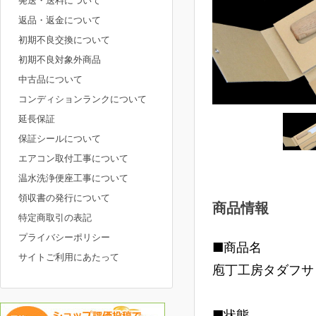
発送・送料について
返品・返金について
初期不良交換について
初期不良対象外商品
中古品について
コンディションランクについて
延長保証
保証シールについて
エアコン取付工事について
温水洗浄便座工事について
領収書の発行について
商品情報
特定商取引の表記
プライバシーポリシー
■商品名
サイトご利用にあたって
庖丁工房タダフサ 
■状態