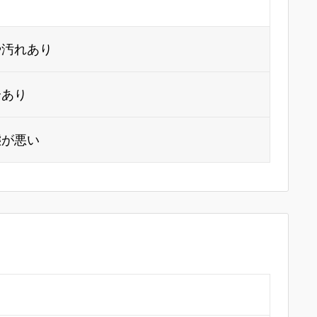
り
や汚れあり
合あり
態が悪い