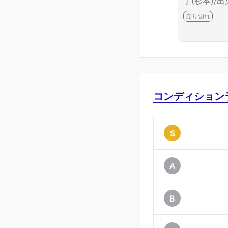
丁(杉本)/出
次郎)/薄刃
売り切れ
郎)/牛刀） 
1-B6699-2
コンディション
S
A
B