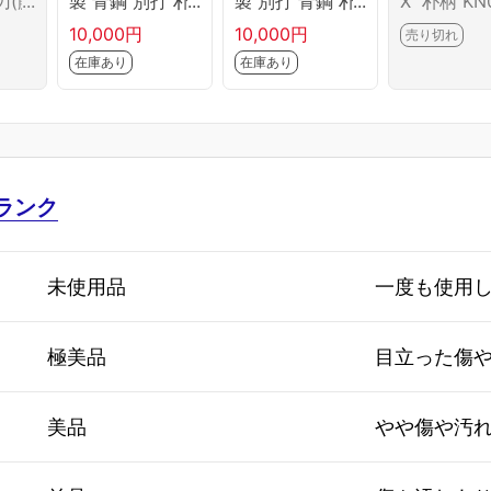
刃(藤
製 青鋼 別打 朴
製 別打 青鋼 朴
X 朴柄 KN
(藤次
柄 KN02-B6644
柄 KN02-B6672
6643-2L1
10,000円
10,000円
売り切れ
CA0
-2L1D
-2L1B
在庫あり
在庫あり
J10
ランク
未使用品
一度も使用
極美品
目立った傷
美品
やや傷や汚