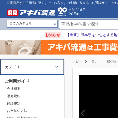
家電商品から日用品に至るまで、お客さまの生活に寄り添った通販サイトアキ
お知らせ
【重要】熊本県を中心とする地
ホビー
包丁
銘不明
カテゴリー
ご利用ガイド
会社概要
販売規約
保証規定
お支払い方法