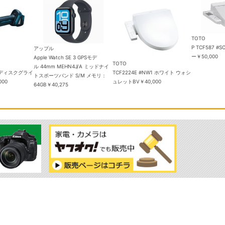
TOTO
P TCF587 
アップル
ー
￥50,000
Apple Watch SE 3 GPSモデ
TOTO
ル 44mm MEHN4J/A ミッドナイ
電式ディスクグライ
TCF2224E #NW1 ホワイト ウォシ
トスポーツバンド S/M メモリ：
000
ュレットBV
￥40,000
64GB
￥40,275