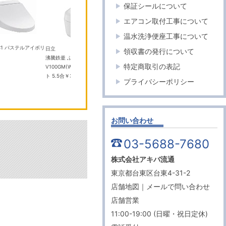
保証シールについて
エアコン取付工事について
温水洗浄便座工事について
#SC1 パステルアイボリ
日立
ツインバード
パナソニ
領収書の発行について
沸騰鉄釜 ふっくら御膳 RZ-
CM-D465B コーヒーメーカー
エオリア C
特定商取引の表記
V100GM(W) フロストホワイ
￥35,700
タルホワイ
ト 5.5合
￥31,290
プライバシーポリシー
お問い合わせ
03-5688-7680
株式会社アキバ流通
東京都台東区台東4-31-2
店舗地図
｜
メールで問い合わせ
店舗営業
11:00-19:00 (日曜・祝日定休)