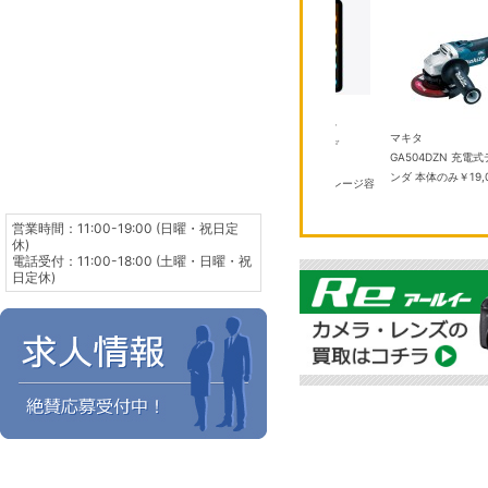
アップル
8畳 V-DZ
iPad mini 8.3インチ Wi-
TOTO
マキタ
 プラズマ
Fi 256GB 2024年秋モデ
TYB3121AASV1 浴室換気暖房 乾
GA504DZN 充
000
ル MXNC3J/A ブル
燥機
￥100,000
ンダ 本体のみ
￥19,
ー Apple A17 Pro ストレージ容
量：256GB
￥104,300
営業時間：11:00-19:00 (日曜・祝日定
休)
電話受付：11:00-18:00 (土曜・日曜・祝
日定休)