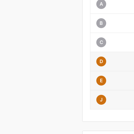
A
B
C
D
E
J