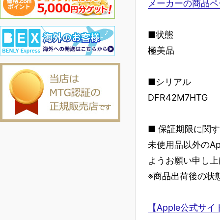
メーカーの商品ペ
■状態
極美品
■シリアル
DFR42M7HTG
■ 保証期限に関
未使用品以外のA
ようお願い申し上
※商品出荷後の状
【Apple公式サ