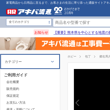
家電商品から日用品に至るまで、お客さまの生活に寄り添った通販サイトアキ
お知らせ
【重要】熊本県を中心とする地震の
ホビー
包丁
郷右馬
カテゴリー
ご利用ガイド
会社概要
販売規約
保証規定
お支払い方法
発送・送料について