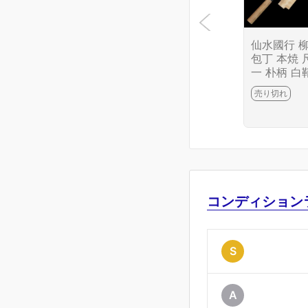
仙水國行 
包丁 本焼 
一 朴柄 白
き KN02-B
売り切れ
2-2L4
コンディション
S
A