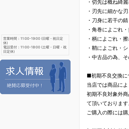
・切先は概ね綺麗
・刃先に細かな刃
・刀身に若干の錆
・角巻によごれ・
・柄によごれ・擦
営業時間：11:00-19:00 (日曜・祝日定
休)
電話受付：11:00-18:00 (土曜・日曜・祝
・鞘によごれ・シ
日定休)
・中古品の為、そ
■初期不良交換に
当店では商品によ
初期不良対象外商
て頂いております
ご購入の際には購