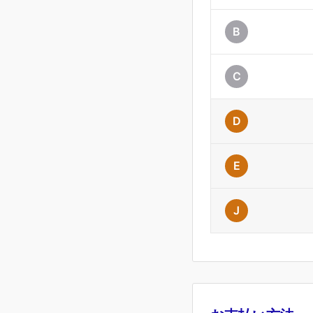
B
C
D
E
J