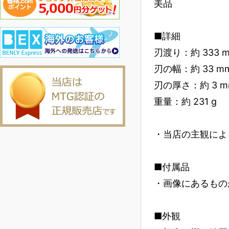
美品
■詳細
刃渡り：約 333 
刃の幅：約 33 m
刃の厚さ：約 3 m
重量：約 231 g
・当店の主観によ
■付属品
・画像にあるもの
■外観