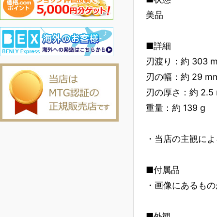
美品
■詳細
刃渡り：約 303 
刃の幅：約 29 m
刃の厚さ：約 2.5
重量：約 139 g
・当店の主観によ
■付属品
・画像にあるもの
■外観