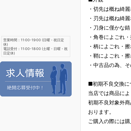
・切先は概ね綺麗
・刃先は概ね綺麗
・刀身に僅かな錆
・角巻によごれ・
営業時間：11:00-19:00 (日曜・祝日定
休)
・柄によごれ・擦
電話受付：11:00-18:00 (土曜・日曜・祝
日定休)
・鞘によごれ・擦
・中古品の為、そ
■初期不良交換に
当店では商品によ
初期不良対象外商
おります。
ご購入の際には購