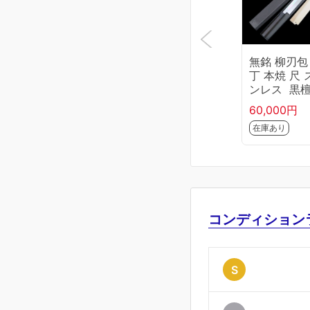
無銘 柳刃包
丁 本焼 尺 
ンレス 黒
柄 白鞘付・
60,000円
付 KN02-B6
在庫あり
-2L4
コンディション
S