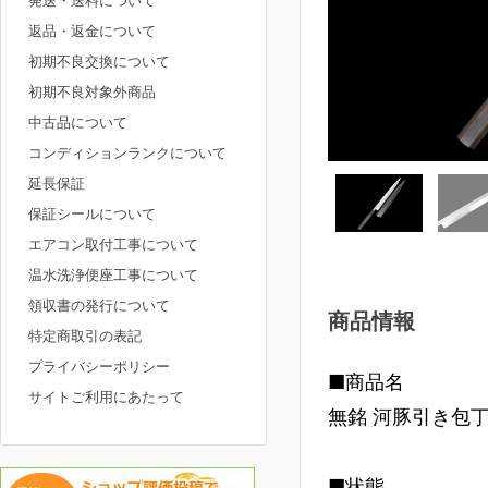
発送・送料について
返品・返金について
初期不良交換について
初期不良対象外商品
中古品について
コンディションランクについて
延長保証
保証シールについて
エアコン取付工事について
温水洗浄便座工事について
領収書の発行について
商品情報
特定商取引の表記
プライバシーポリシー
■商品名
サイトご利用にあたって
無銘 河豚引き包丁
■状態