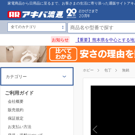
家電商品から日用品に至るまで、お客さまの生活に寄り添った通販サイトアキ
お知らせ
【重要】熊本県を中心とする地
ホビー
包丁
無銘
カテゴリー
ご利用ガイド
会社概要
販売規約
保証規定
お支払い方法