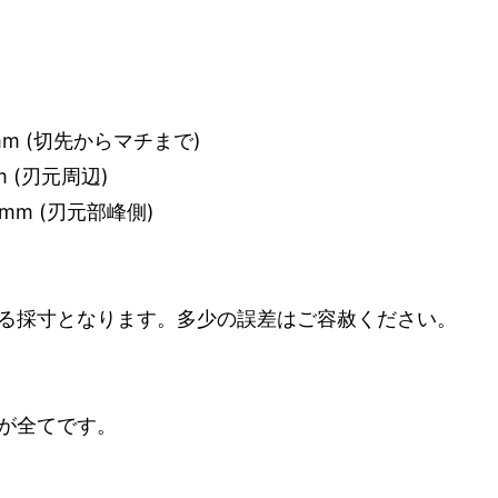
mm (切先からマチまで)
m (刃元周辺)
 mm (刃元部峰側)
る採寸となります。多少の誤差はご容赦ください。
が全てです。