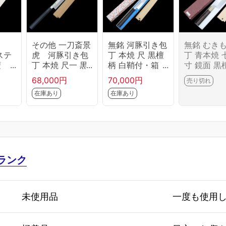
その他 一刀斎景
無銘 河豚引き包
無銘 むき
ステ
虎 河豚引き包
丁 本焼 尺 黒檀
丁 青本焼 
檀
丁 本焼 尺一 黒
柄 白鞘付・箱
寸 鏡面 黒
箱
檀柄 白鞘付 名
付 KN02-B6213
柄 白鞘付
68,000円
70,000円
売り切れ
412
入 KN02-B6518
-2L4
付 KN02-B
在庫あり
在庫あり
-2L4
-2L4
ランク
未使用品
一度も使用