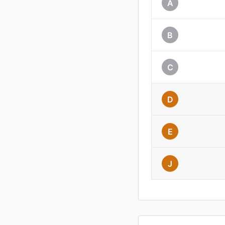
A
B
C
D
E
J