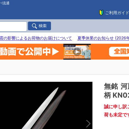
バ流通
ご利用ガイ
震の影響によるお荷物のお届けについて
夏季休業のお知らせ (2026年
無銘
河
柄 KN0
誠に申し訳
荷も未定で