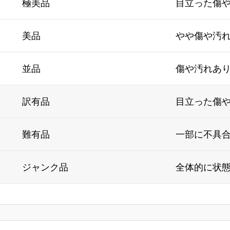
極美品
目立った傷
美品
やや傷や汚
並品
傷や汚れあ
訳有品
目立った傷
難有品
一部に不具
ジャンク品
全体的に状