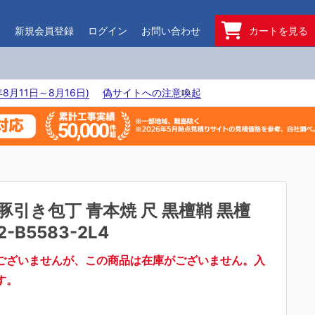
ド
新規会員登録
ログイン
お問い合わせ
カートを見る
8月11日～8月16日)
偽サイトへの注意喚起
豚引き包丁 青本焼 尺 黒檀鞘 黒檀
2-B5583-2L4
ございませんが、この商品は在庫がございません。入
す。