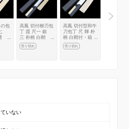
もの包
高鳳 切付柳刃包
高鳳 切付型和牛
子の日 楓
七
丁 霞 尺一 銀
刀包丁 尺 輝 朴
型柳刃包
檀
三 朴柄 白鞘
柄 白鞘付・箱
丁 霞 尺 
・箱
付・箱付 KN02-
付 KN02-B5768
鞘付 KN02
売り切れ
売り切れ
売り切れ
6212
B5766-2L4
-2L4
90-2L4
していない