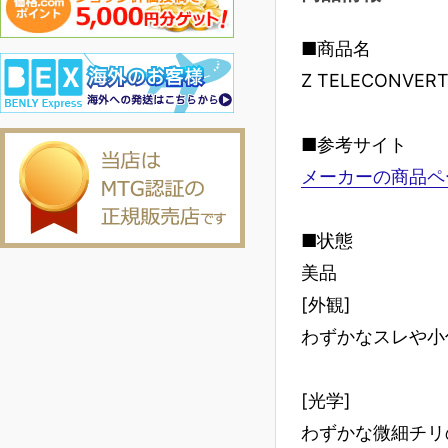
■商品名
Z TELECONVERT
■参考サイト
メーカーの商品ペ
■状態
美品
[外観]
わずかなスレや小
[光学]
わずかな微細チリ