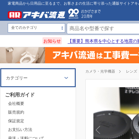
家電商品から日用品に至るまで、お客さまの生活に寄り添った通販サイトアキ
お知らせ
【重要】熊本県を中心とする地震の
カメラ・光学機器
レンズ
カテゴリー
ご利用ガイド
会社概要
販売規約
保証規定
お支払い方法
発送・送料について