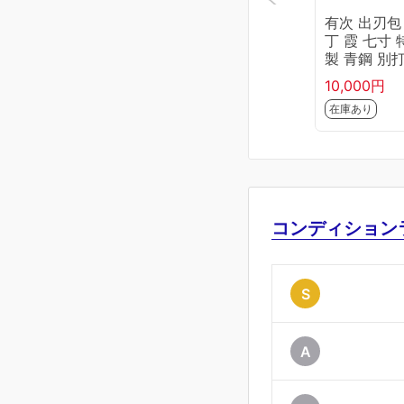
有次 出刃包
丁 霞 七寸 
製 青鋼 別打
柄 KN02-B
10,000円
-2L1D
在庫あり
コンディション
S
A