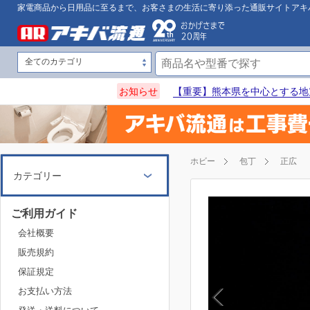
家電商品から日用品に至るまで、お客さまの生活に寄り添った通販サイトアキ
お知らせ
【重要】熊本県を中心とする地
ホビー
包丁
正広
カテゴリー
ご利用ガイド
会社概要
販売規約
保証規定
お支払い方法