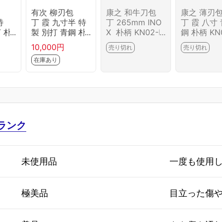
有次 柳刃包
康之 和牛刀包
康之 薄刃
特
丁 霞 九寸半 特
丁 265mm INO
丁 霞 八寸
 朴
製 別打 青鋼 朴
X 朴柄 KN02-B
鋼 朴柄 KN
6644
柄 KN02-B6672
6643-2L1D
6687-2L1
10,000円
売り切れ
売り切れ
-2L1B
在庫あり
ランク
未使用品
一度も使用
極美品
目立った傷