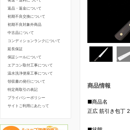
発送・送料について
返品・返金について
初期不良交換について
初期不良対象外商品
中古品について
コンディションランクについて
延長保証
保証シールについて
エアコン取付工事について
温水洗浄便座工事について
領収書の発行について
商品情報
特定商取引の表記
プライバシーポリシー
■商品名
サイトご利用にあたって
正広 筋引き包丁 
■状態