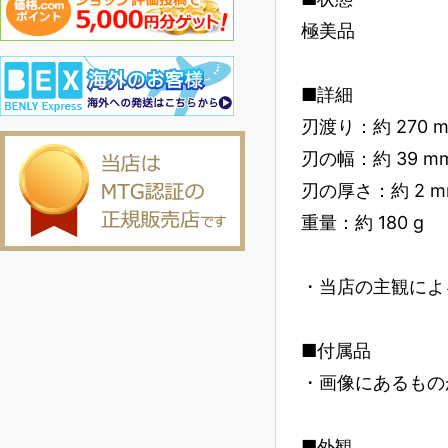
極美品
■詳細
刃渡り：約 270 
刃の幅：約 39 m
刃の厚さ：約 2 m
重量：約 180 g
・当店の主観によ
■付属品
・画像にあるもの
■外観