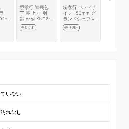
包
堺孝行 鰻裂包
堺孝行 ペティナ
堺孝行 ペ
 青
丁 霞 七寸 別
イフ 150mm グ
イフ 150
02-B
誂 朴柄 KN02-B
ランドシェフ青
ランドシェ
C
6691-2L1C
海波 箱付 KN02
P 鍔付き柄
8,000円
売り切れ
売り切れ
-B6688-2L3A
付 KN02-B
在庫あり
-2L3A
していない
や汚れなし