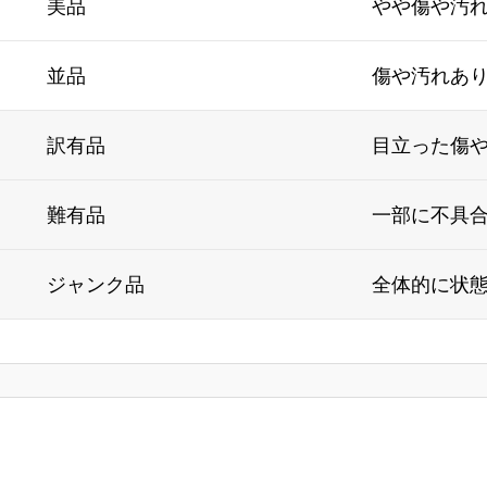
美品
やや傷や汚
並品
傷や汚れあ
訳有品
目立った傷
難有品
一部に不具
ジャンク品
全体的に状