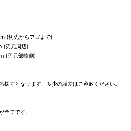
mm (切先からアゴまで)
m (刃元周辺)
m (刃元部峰側)
る採寸となります。多少の誤差はご容赦ください。
が全てです。