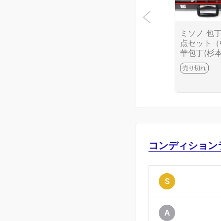
ミソノ 包丁
点セット（
華包丁(杉本
出刃(藤次郎
売り切れ
薄刃(藤次郎
牛刀） CA0
6699-2J10
コンディション
S
A