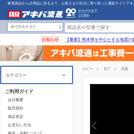
家電商品から日用品に至るまで、お客さまの生活に寄り添った通販サイトアキ
お知らせ
【重要】熊本県を中心とする地震の
ホビー
包丁
高鳳
カテゴリー
ご利用ガイド
会社概要
販売規約
保証規定
お支払い方法
発送・送料について