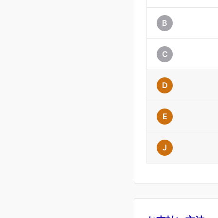
B
C
D
E
J