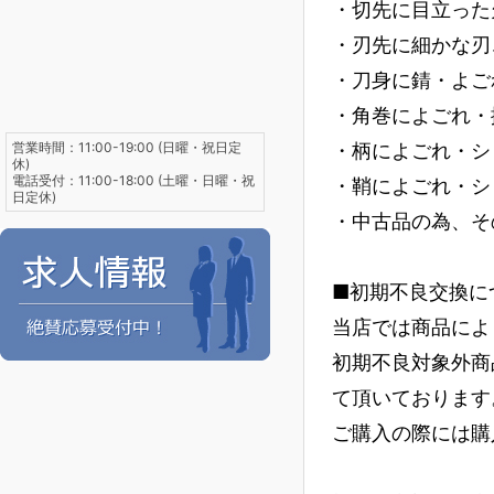
・切先に目立った
・刃先に細かな刃
・刀身に錆・よご
・角巻によごれ・
営業時間：11:00-19:00 (日曜・祝日定
・柄によごれ・シ
休)
電話受付：11:00-18:00 (土曜・日曜・祝
・鞘によごれ・シ
日定休)
・中古品の為、そ
■初期不良交換に
当店では商品によ
初期不良対象外商
て頂いております
ご購入の際には購