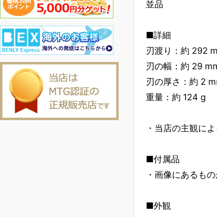
並品
■詳細
刃渡り：約 292 
刃の幅：約 29 m
刃の厚さ：約 2 m
重量：約 124 g
・当店の主観によ
■付属品
・画像にあるもの
■外観