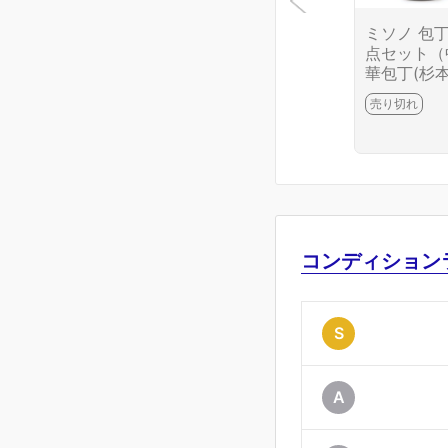
ミソノ 包丁
点セット（
華包丁(杉本
出刃(藤次郎
売り切れ
薄刃(藤次郎
牛刀） CA0
6699-2J10
コンディション
S
A