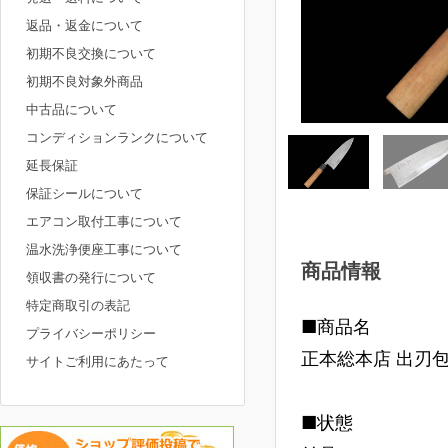
返品・返金について
初期不良交換について
初期不良対象外商品
中古品について
コンディションランクについて
延長保証
保証シールについて
エアコン取付工事について
温水洗浄便座工事について
商品情報
領収書の発行について
特定商取引の表記
■商品名
プライバシーポリシー
正本総本店 出刃包
サイトご利用にあたって
■状態