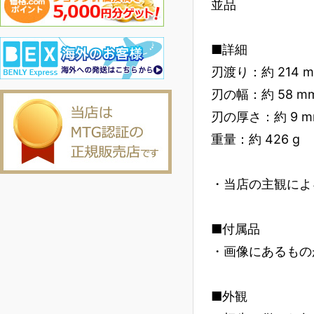
並品
■詳細
刃渡り：約 214 
刃の幅：約 58 m
刃の厚さ：約 9 m
重量：約 426 g
・当店の主観によ
■付属品
・画像にあるもの
■外観