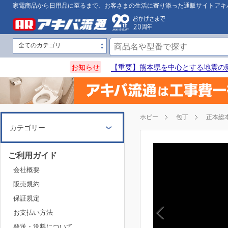
家電商品から日用品に至るまで、お客さまの生活に寄り添った通販サイトアキ
お知らせ
【重要】熊本県を中心とする地震の
ホビー
包丁
正本総
カテゴリー
ご利用ガイド
会社概要
販売規約
保証規定
お支払い方法
発送・送料について