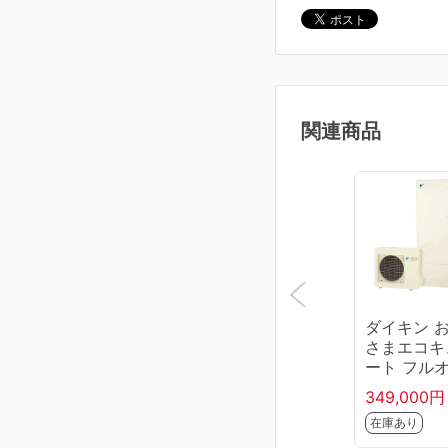
関連商品
ダイキン 
さまエコキ
ート フル
ト 370L E
349,000円
7YFPV 【
在庫あり
のみ】 【
き不可】