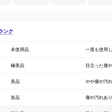
4101-2G3
ランク
未使用品
一度も使用
極美品
目立った傷
美品
やや傷や汚
並品
傷や汚れあ