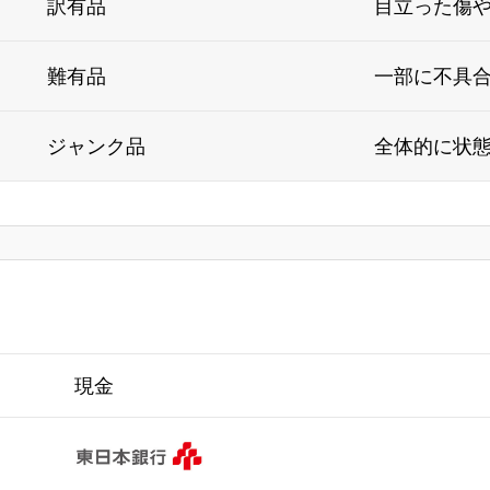
訳有品
目立った傷
難有品
一部に不具
ジャンク品
全体的に状
現金