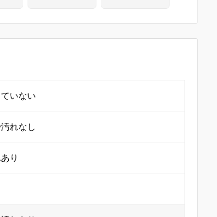
ド HA03-A9891
ド/ (R) ネオンブ
-2G3
ルー・マリオカ
ート8 デラック
ス付 HA03-M2
801-2G3
していない
や汚れなし
れあり
り