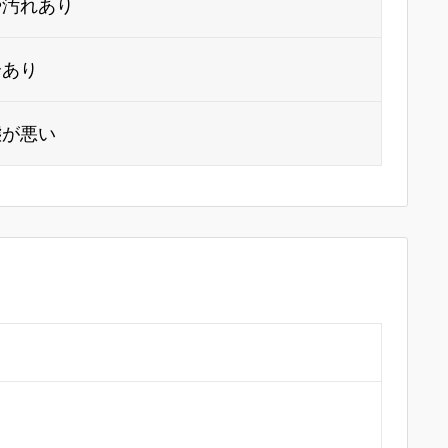
や汚れあり
合あり
態が悪い