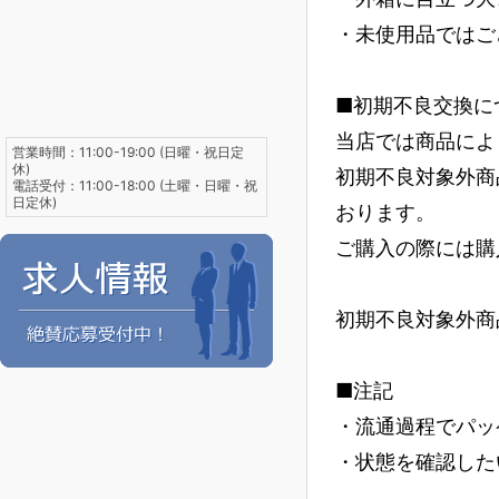
・未使用品ではご
■初期不良交換に
当店では商品によ
営業時間：11:00-19:00 (日曜・祝日定
休)
初期不良対象外商
電話受付：11:00-18:00 (土曜・日曜・祝
日定休)
おります。
ご購入の際には購
初期不良対象外商
■注記
・流通過程でパッ
・状態を確認した