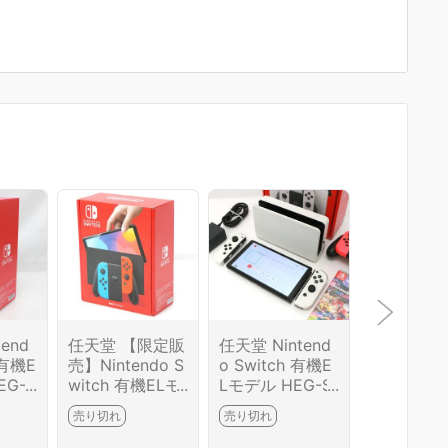
end
任天堂 【限定販
任天堂 Nintend
任天堂 Nin
(有機E
売】Nintendo S
o Switch 有機E
o Switch
EG-S
witch 有機ELモ
Lモデル HEG-S-
Lモデル) H
[ホワイ
デル HEG-S-KA
KAAAA [ホワイ
-KAAAA 
売り切れ
売り切れ
売り切れ
M28
BAA ネオンブル
ト] Joy-Co
ト] HA03
ー・ネオンレッ
n (L) ネオンレッ
84-2G3