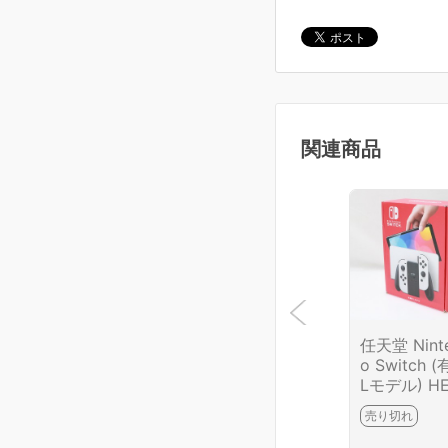
関連商品
任天堂 Nint
o Switch 
Lモデル) HE
-KAAAA [
売り切れ
ト] HA03-
2-2G3