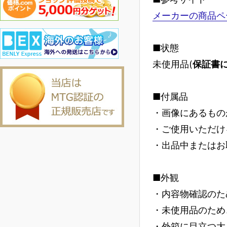
メーカーの商品ペ
■状態
未使用品(
保証書
■付属品
・画像にあるもの
・ご使用いただけ
・出品中またはお
■外観
・内容物確認のた
・未使用品のため
・外箱に目立つ大