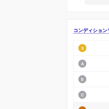
コンディション
S
A
B
C