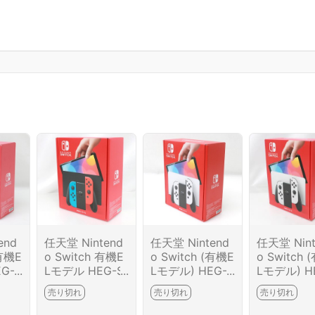
end
任天堂 Nintend
任天堂 Nintend
任天堂 Nint
(有機E
o Switch 有機E
o Switch (有機E
o Switch 
G-S
Lモデル HEG-S-
Lモデル) HEG-S
Lモデル) H
ホワイ
KABAA ネオン
-KAAAA [ホワイ
-KAAAA 
売り切れ
売り切れ
売り切れ
M610
ブルー・ネオン
ト] HA03-M377
ト] HA03-
レッド HA01-M
3-2G4
00-2G3