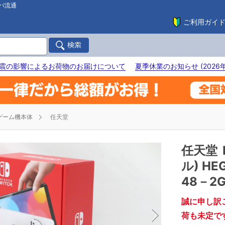
バ流通
ご利用ガイ
震の影響によるお荷物のお届けについて
夏季休業のお知らせ (2026年
ゲーム機本体
任天堂
任天堂
ル) HE
48－2
誠に申し訳
荷も未定で