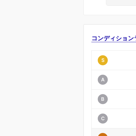
コンディション
S
A
B
C