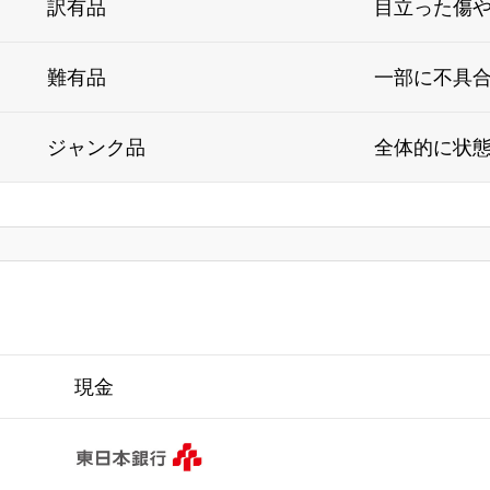
訳有品
目立った傷
難有品
一部に不具
ジャンク品
全体的に状
現金