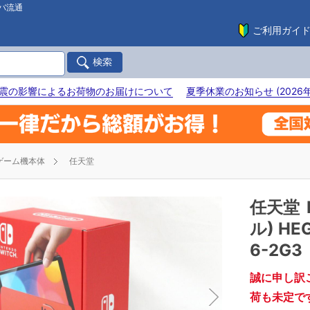
バ流通
ご利用ガイ
震の影響によるお荷物のお届けについて
夏季休業のお知らせ (2026年
ゲーム機本体
任天堂
任天堂
ル) HE
6-2G3
誠に申し訳
荷も未定で