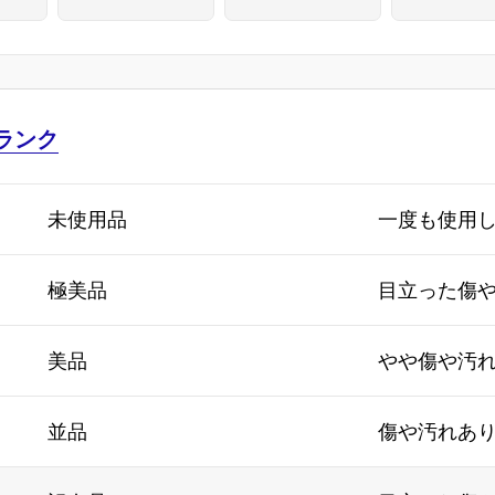
4101-2G3
ランク
未使用品
一度も使用
極美品
目立った傷
美品
やや傷や汚
並品
傷や汚れあ