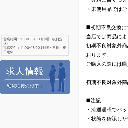
・未使用品ではご
■初期不良交換に
当店では商品によ
営業時間：11:00-19:00 (日曜・祝日定
休)
初期不良対象外商
電話受付：11:00-18:00 (土曜・日曜・祝
日定休)
おります。
ご購入の際には購
初期不良対象外商
■注記
・流通過程でパッ
・状態を確認した