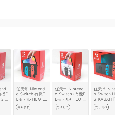
end
任天堂 Nintend
任天堂 Nintend
任天堂 Nint
(有機E
o Switch 有機E
o Switch (有機E
o Switch 
G-S
Lモデル HEG-S-
Lモデル) HEG-S
S-KABAH 
ホワイ
KABAA ネオン
-KAAAA [ホワイ
ンブルー・
売り切れ
売り切れ
売り切れ
M610
ブルー・ネオン
ト] HA03-M377
ンレッド] H
レッド HA01-M
3-2G4
-M3774-2