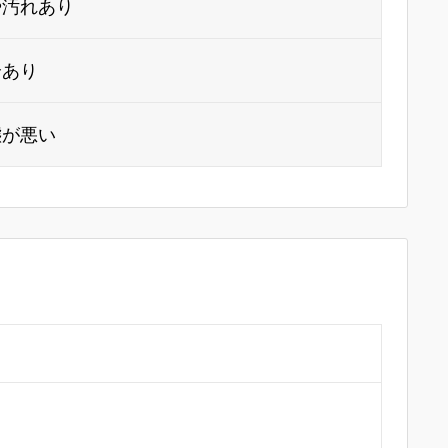
や汚れあり
合あり
態が悪い