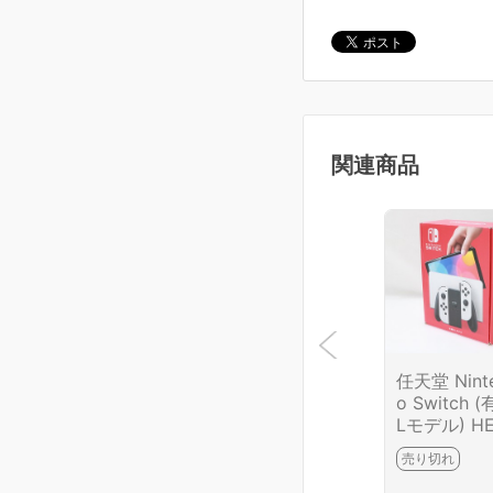
関連商品
任天堂 Nint
o Switch 
Lモデル) HE
-KAAAA [
売り切れ
ト] HA03-
2-2G3