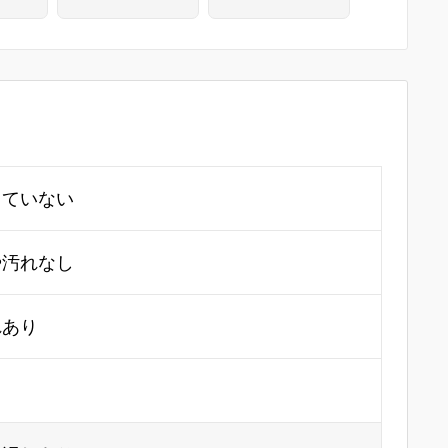
ド HA03-A9891
ド/ (R) 
-2G3
ルー・マ
ート8 デ
ス付 HA03
801-2G3
していない
や汚れなし
れあり
り