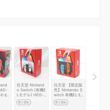
end
任天堂 Nintend
任天堂 【限定販
任天堂 Nin
HAD-
o Switch (有機E
売】Nintendo S
o Switch
[ネオ
Lモデル) HEG-S
witch 有機ELモ
Lモデル HE
ネオ
-KAAAA [ホワイ
デル HEG-S-KA
KAAAA 
売り切れ
売り切れ
売り切れ
A03
ト] HA03-M28
BAA ネオンブル
ト] Joy-C
G4
00-2G3
ー・ネオンレッ
n (L) ネ