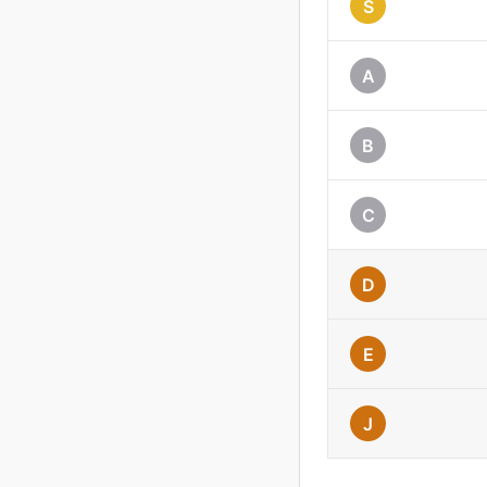
S
A
B
C
D
E
J