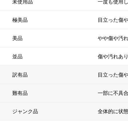
未使用品
一度も使用
極美品
目立った傷
美品
やや傷や汚
並品
傷や汚れあ
訳有品
目立った傷
難有品
一部に不具
ジャンク品
全体的に状