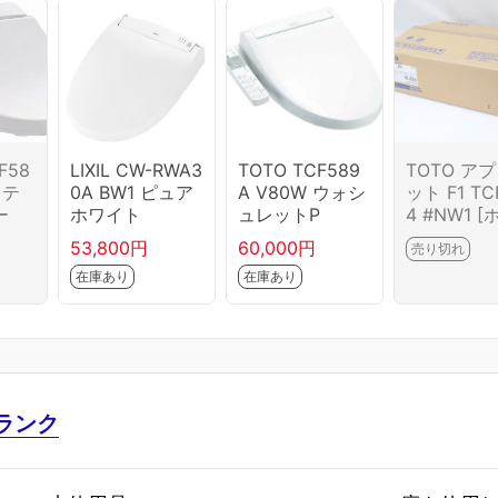
F58
LIXIL CW-RWA3
TOTO TCF589
TOTO ア
ステ
0A BW1 ピュア
A V80W ウォシ
ット F1 TC
ー
ホワイト
ュレットP
4 #NW1 
ト] HA03-
53,800円
60,000円
売り切れ
5-2G
在庫あり
在庫あり
ランク