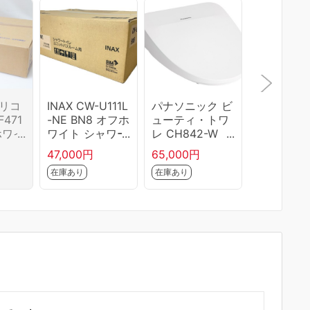
プリコ
INAX CW-U111L
パナソニック ビ
INAX CW-
F471
-NE BN8 オフホ
ューティ・トワ
QC-C BW
[ホワイ
ワイト シャワー
レ CH842-W
アホワイト
M691
トイレ ユニット
S ホワイト
タなしタ
47,000円
65,000円
45,000円
バスルーム用
在庫あり
在庫あり
在庫あり