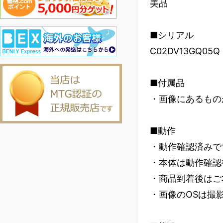
美品
■シリアル
C02DV13GQ05Q
■付属品
・画像にあるもの
■動作
・動作確認済みで
・本体は動作確認
・商品到着後はご
・画像のOSは撮