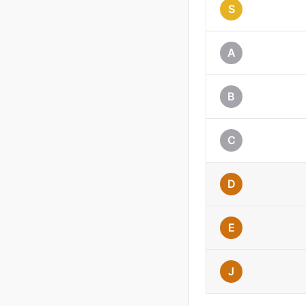
S
A
B
C
D
E
J