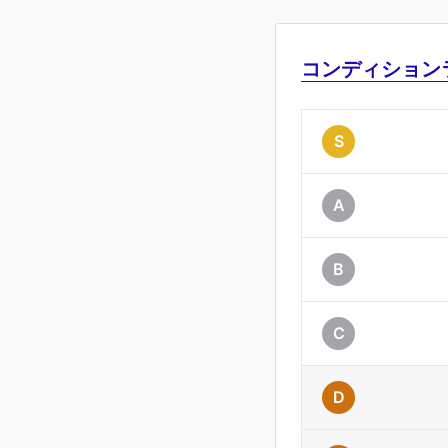
コンディション
S
A
B
C
D