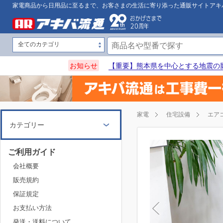
家電商品から日用品に至るまで、お客さまの生活に寄り添った通販サイトアキ
お知らせ
【重要】熊本県を中心とする地震の
家電
住宅設備
エア
カテゴリー
ご利用ガイド
会社概要
販売規約
保証規定
お支払い方法
発送・送料について