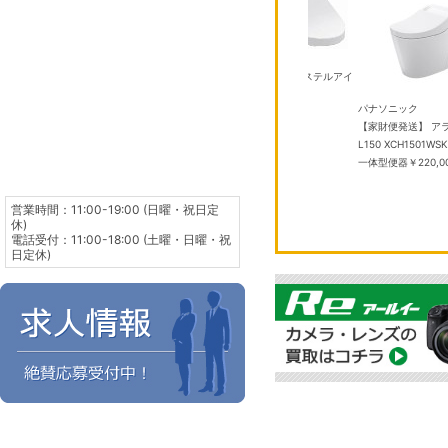
TOTO
P TCF587 #SC1 パステルアイ
ボリー
￥50,000
 SE 3 GPSモデ
TOTO
パナソニック
HN4J/A ミッドナ
TCF2224E #NW1 ホワイト ウ
【家財便発送】 ア
ンド S/M メモ
ォシュレットBV
￥40,000
L150 XCH1501W
,275
一体型便器
￥220,0
営業時間：11:00-19:00 (日曜・祝日定
休)
電話受付：11:00-18:00 (土曜・日曜・祝
日定休)