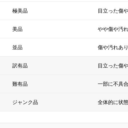
極美品
目立った傷
美品
やや傷や汚
並品
傷や汚れあ
訳有品
目立った傷
難有品
一部に不具
ジャンク品
全体的に状