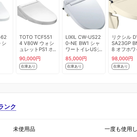
562
TOTO TCF551
LIXIL CW-US22
リクシル D
ォシ
4 V80W ウォシ
0-NE BW1 シャ
SA23GP B
ュレットPS1 ホ
ワートイレUSシ
8 オフホワ
ワイト
リーズ
ト リフレ
90,000円
85,000円
98,000円
ュ シャワ
在庫あり
在庫あり
在庫あり
レ タンク
ランク
未使用品
一度も使用