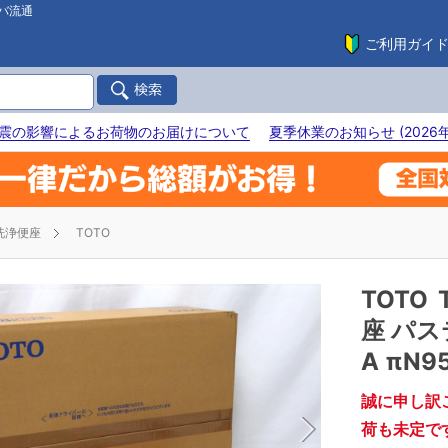
バ流通
ご利用ガイ
震の影響によるお荷物のお届けについて
夏季休業のお知らせ (2026年
洗浄便座
TOTO
TOTO
座 パス
A πN9
誠に申し訳
荷も未定で