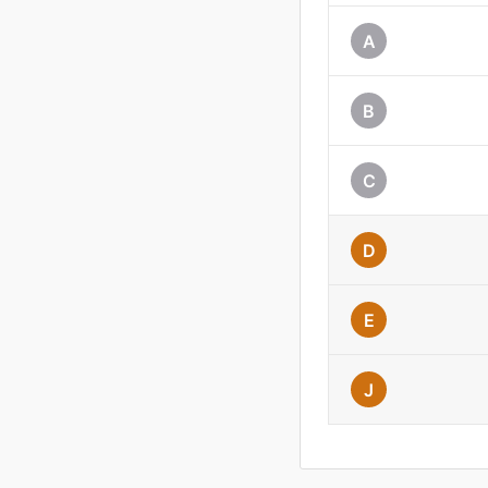
A
B
C
D
E
J