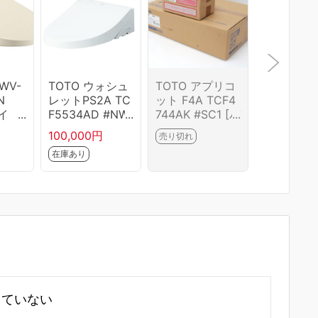
WV-
TOTO ウォシュ
TOTO アプリコ
TOTO TC
N
レットPS2A TC
ット F4A TCF4
4 #NW1
イ
F5534AD #NW
744AK #SC1 [パ
コット F4
ッシ
1
ステルアイボリ
洗浄便座 
100,000円
売り切れ
売り切れ
ートイ
ー] HA03-M34
ト 箱難 HA
在庫あり
レス
92-2G
4081-2H
していない