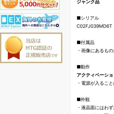
ジャンク品
■シリアル
C02FJ039MD6T
■付属品
・画像にあるもの
■動作
アクティベーショ
・電源が入ること
■外観
・液晶面にはわず