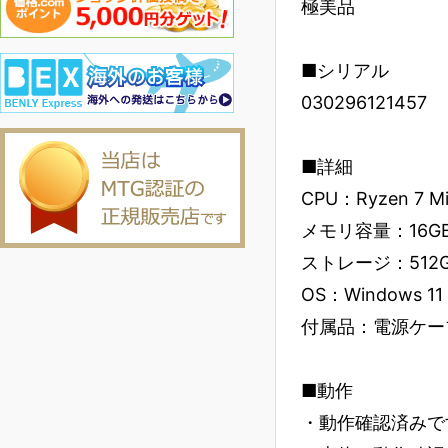
極美品
■シリアル
030296121457
■詳細
CPU：Ryzen 7 Mic
メモリ容量：16G
ストレージ：512
OS：Windows 11
付属品：電源ケー
■動作
・動作確認済みで