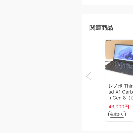
関連商品
レノボ Thi
ad X1 Car
n Gen 8（i
0510U/16G
43,000円
12GB） 20
在庫あり
CTO1WWJ
5 HA03-M
4-2G10