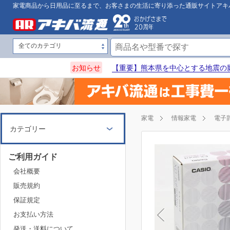
家電商品から日用品に至るまで、お客さまの生活に寄り添った通販サイトアキ
お知らせ
【重要】熊本県を中心とする地震の
家電
情報家電
電子
カテゴリー
ご利用ガイド
会社概要
販売規約
保証規定
お支払い方法
発送・送料について