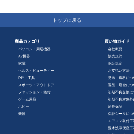
トップに戻る
商品カテゴリ
買い物ガイド
パソコン・周辺機器
会社概要
AV機器
販売規約
家電
保証規定
ヘルス・ビューティー
お支払い方法
DIY・工具
発送・送料につ
スポーツ・アウトドア
返品・返金につ
ファッション・雑貨
初期不良交換に
ゲーム用品
初期不良対象外
ホビー
延長保証
楽器
保証シールにつ
エアコン取付工
温水洗浄便座工