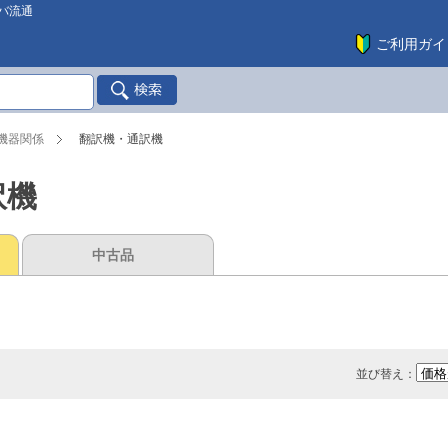
バ流通
ご利用ガイ
機器関係
翻訳機・通訳機
訳機
中古品
並び替え：