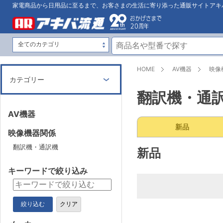
家電商品から日用品に至るまで、お客さまの生活に寄り添った通販サイトアキ
HOME
AV機器
映像
カテゴリー
翻訳機・通
AV機器
新品
映像機器関係
翻訳機・通訳機
新品
キーワードで絞り込み
絞り込む
クリア